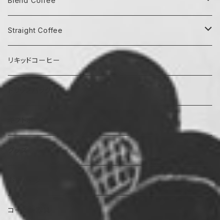
Blend Coffee
中煎り
Straight Coffee
マイルド
中深煎り
中煎り
リキッドコーヒー
ほろ苦
マイルド
深煎り
中深煎り
ドリップバッグ
ほろ苦
ストロング
ほろ苦
浅煎り
深煎り
ギフトボックス
浅煎り
グッズ
お得パック
コーヒー器具