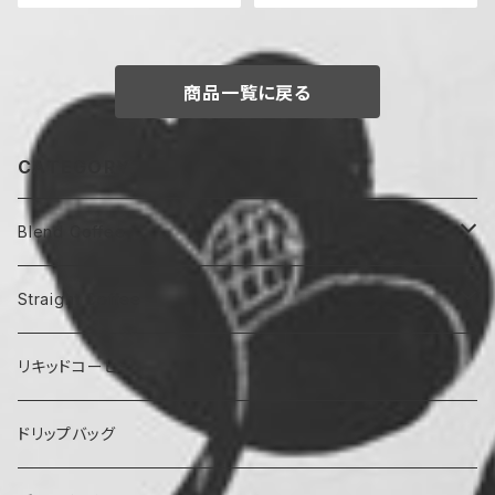
商品一覧に戻る
CATEGORY
Blend Coffee
中煎り
Straight Coffee
マイルド
中深煎り
中煎り
リキッドコーヒー
ほろ苦
マイルド
深煎り
中深煎り
ドリップバッグ
ほろ苦