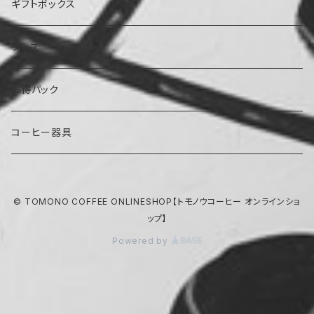
ストロング
ほろ苦
浅煎り
深煎り
ギフトボックス
浅煎り
グッズ
お得パック
コーヒー器具
© TOMONO COFFEE ONLINESHOP【トモノウコーヒー オンラインショ
ップ】
Powered by