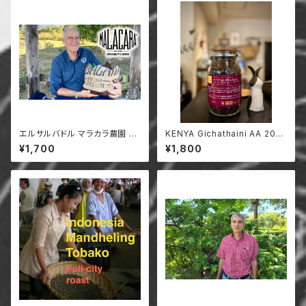
エルサルバドル マラカラ農園 ブ
KENYA Gichathaini AA 200
ルボン ナチュラル 200g
g
¥1,700
¥1,800