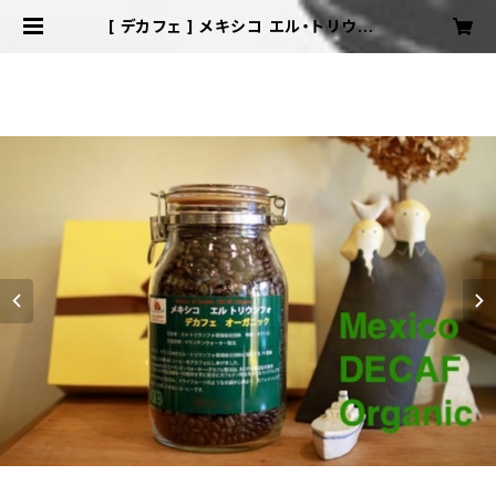
[ デカフェ ] メキシコ エル・トリウンフ
ォ カフェインレス オーガニック 200
g | TOMONO COFFEE ONLINES
HOP【トモノウコーヒー オンラインシ
ョップ】