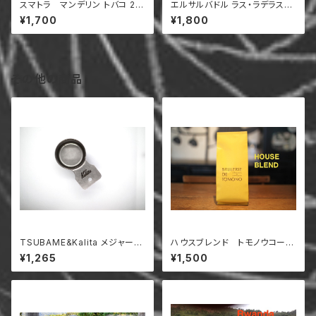
スマトラ マンデリン トバコ 20
エルサルバドル ラス・ラデラス農
0g
園 パカマラWD 200g
¥1,700
¥1,800
その他の商品
TSUBAME&Kalita メジャーカ
ハウスブレンド トモノウコーヒ
ップ ブラスト S
ー 200g
¥1,265
¥1,500