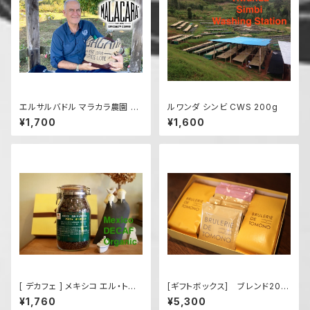
エルサルバドル マラカラ農園 ブ
ルワンダ シンビ CWS 200g
ルボン ナチュラル 200g
¥1,700
¥1,600
[ デカフェ ] メキシコ エル・トリ
[ギフトボックス] ブレンド200
ウンフォ カフェインレス オーガ
g x ２袋 + ドリップバッグ１０袋
¥1,760
¥5,300
ニック 200g