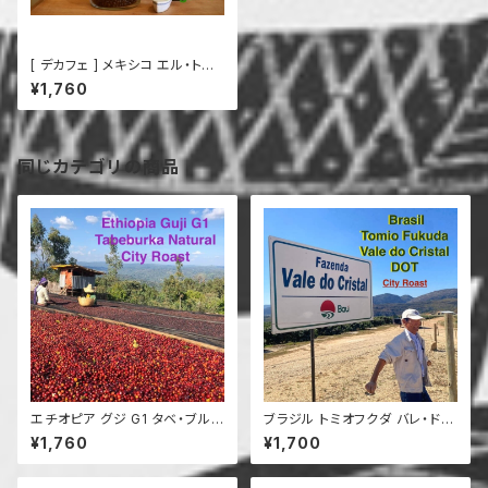
[ デカフェ ] メキシコ エル・トリ
ウンフォ カフェインレス オーガ
¥1,760
ニック 200g
同じカテゴリの商品
エチオピア グジ G1 タベ・ブルカ
ブラジル トミオフクダ バレ・ド・
ナチュラル 中深煎 200g
クリスタル農園 樹上完熟 200g
¥1,760
¥1,700