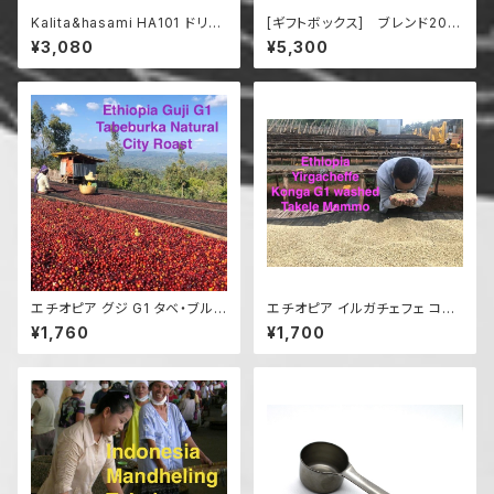
Kalita&hasami HA101 ドリッ
[ギフトボックス] ブレンド200
パー [1-2人用 ]
g x ２袋 + ドリップバッグ１０袋
¥3,080
¥5,300
エチオピア グジ G1 タベ・ブルカ
エチオピア イルガチェフェ コン
ナチュラル 中深煎 200g
ガ G1 ウォッシュド タケレ・マン
¥1,760
¥1,700
モ農園 200g