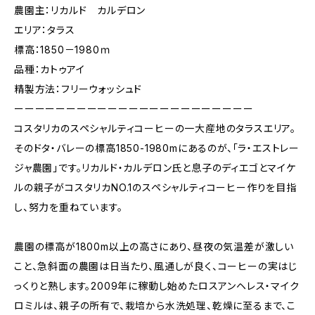
農園主：リカルド カルデロン
エリア：タラス
標高：1850－1980ｍ
品種：カトゥアイ
精製方法：フリーウォッシュド
ーーーーーーーーーーーーーーーーーーーーーーー
コスタリカのスペシャルティコーヒーの一大産地のタラスエリア。
そのドタ・バレーの標高1850-1980mにあるのが、「ラ・エストレー
ジャ農園」です。リカルド・カルデロン氏と息子のディエゴとマイケ
ルの親子がコスタリカNO.1のスペシャルティコーヒー作りを目指
し、努力を重ねています。
農園の標高が1800m以上の高さにあり、昼夜の気温差が激しい
こと、急斜面の農園は日当たり、風通しが良く、コーヒーの実はじ
っくりと熟します。2009年に稼動し始めたロスアンヘレス・マイク
ロミルは、親子の所有で、栽培から水洗処理、乾燥に至るまで、こ