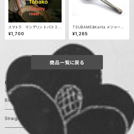
スマトラ マンデリン トバコ 20
TSUBAME&Kalita メジャーカ
0g
ップ ブラスト L
¥1,700
¥1,265
商品一覧に戻る
CATEGORY
Blend Coffee
中煎り
Straight Coffee