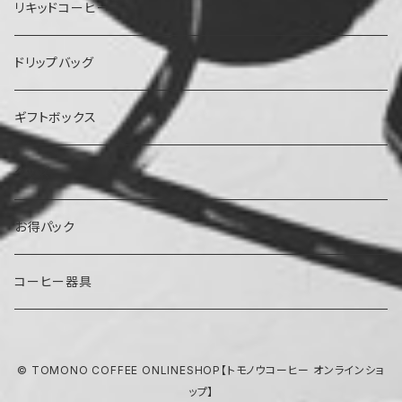
マイルド
中深煎り
中煎り
リキッドコーヒー
ほろ苦
マイルド
深煎り
中深煎り
ドリップバッグ
ほろ苦
ストロング
ほろ苦
浅煎り
深煎り
ギフトボックス
浅煎り
グッズ
お得パック
コーヒー器具
© TOMONO COFFEE ONLINESHOP【トモノウコーヒー オンラインショ
ップ】