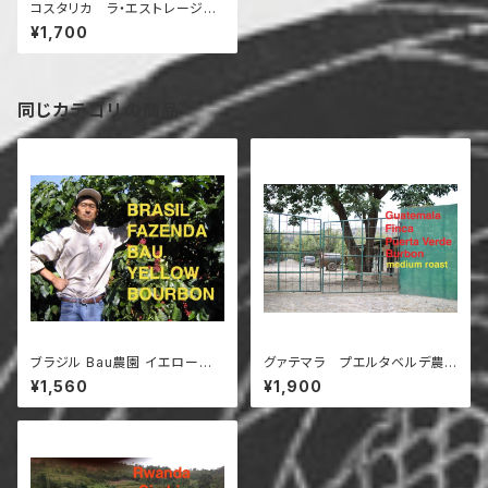
コスタリカ ラ・エストレージャ
農園 200g
¥1,700
同じカテゴリの商品
ブラジル Bau農園 イエローブ
グァテマラ プエルタベルデ農
ルボン 200g
園 200g
¥1,560
¥1,900